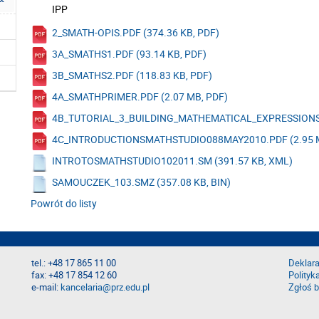
IPP
2_SMATH-OPIS.PDF (374.36 KB, PDF)
3A_SMATHS1.PDF (93.14 KB, PDF)
3B_SMATHS2.PDF (118.83 KB, PDF)
4A_SMATHPRIMER.PDF (2.07 MB, PDF)
4B_TUTORIAL_3_BUILDING_MATHEMATICAL_EXPRESSIONS_
4C_INTRODUCTIONSMATHSTUDIO088MAY2010.PDF (2.95 M
INTROTOSMATHSTUDIO102011.SM (391.57 KB, XML)
SAMOUCZEK_103.SMZ (357.08 KB, BIN)
Powrót do listy
tel.: +48 17 865 11 00
Deklara
fax: +48 17 854 12 60
Polityk
e-mail:
kancelaria@prz.edu.pl
Zgłoś b