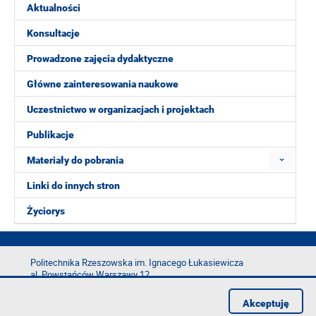
Aktualności
Konsultacje
Prowadzone zajęcia dydaktyczne
Główne zainteresowania naukowe
Uczestnictwo w organizacjach i projektach
Publikacje
Materiały do pobrania
Linki do innych stron
Życiorys
Politechnika Rzeszowska im. Ignacego Łukasiewicza
al. Powstańców Warszawy 12
35-029 Rzeszów
Akceptuję
tel.: +48 17 865 11 00