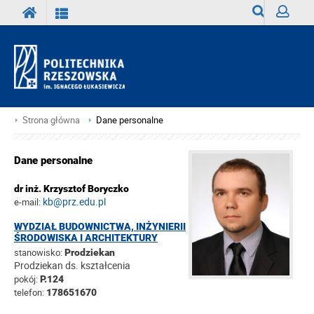
Wyszukiwark
Zaloguj
Strona główna
Dane personalne
Dane personalne
dr inż. Krzysztof Boryczko
kb@prz.edu.pl
e-mail:
WYDZIAŁ BUDOWNICTWA, INŻYNIERII
ŚRODOWISKA I ARCHITEKTURY
stanowisko:
Prodziekan
Prodziekan ds. kształcenia
pokój:
P.124
telefon:
178651670