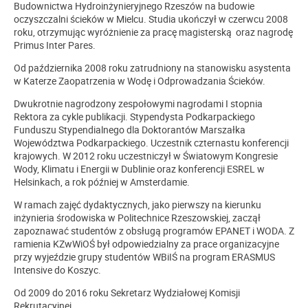
Budownictwa Hydroinżynieryjnego Rzeszów na budowie
oczyszczalni ścieków w Mielcu. Studia ukończył w czerwcu 2008
roku, otrzymując wyróżnienie za pracę magisterską oraz nagrodę
Primus Inter Pares.
Od października 2008 roku zatrudniony na stanowisku asystenta
w Katerze Zaopatrzenia w Wodę i Odprowadzania Ścieków.
Dwukrotnie nagrodzony zespołowymi nagrodami I stopnia
Rektora za cykle publikacji. Stypendysta Podkarpackiego
Funduszu Stypendialnego dla Doktorantów Marszałka
Województwa Podkarpackiego. Uczestnik czternastu konferencji
krajowych. W 2012 roku uczestniczył w Światowym Kongresie
Wody, Klimatu i Energii w Dublinie oraz konferencji ESREL w
Helsinkach, a rok później w Amsterdamie.
W ramach zajęć dydaktycznych, jako pierwszy na kierunku
inżynieria środowiska w Politechnice Rzeszowskiej, zaczął
zapoznawać studentów z obsługą programów EPANET i WODA. Z
ramienia KZwWiOŚ był odpowiedzialny za prace organizacyjne
przy wyjeździe grupy studentów WBiIŚ na program ERASMUS
Intensive do Koszyc.
Od 2009 do 2016 roku Sekretarz Wydziałowej Komisji
Rekrutacyjnej.